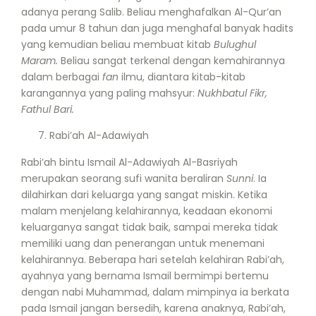
adanya perang Salib. Beliau menghafalkan Al-Qur’an
pada umur 8 tahun dan juga menghafal banyak hadits
yang kemudian beliau membuat kitab
Bulughul
Maram.
Beliau sangat terkenal dengan kemahirannya
dalam berbagai
fan
ilmu, diantara kitab-kitab
karangannya yang paling mahsyur:
Nukhbatul Fikr,
Fathul Bari.
Rabi’ah Al-Adawiyah
Rabi’ah bintu Ismail Al-Adawiyah Al-Basriyah
merupakan seorang sufi wanita beraliran
Sunni
. Ia
dilahirkan dari keluarga yang sangat miskin. Ketika
malam menjelang kelahirannya, keadaan ekonomi
keluarganya sangat tidak baik, sampai mereka tidak
memiliki uang dan penerangan untuk menemani
kelahirannya. Beberapa hari setelah kelahiran Rabi’ah,
ayahnya yang bernama Ismail bermimpi bertemu
dengan nabi Muhammad, dalam mimpinya ia berkata
pada Ismail jangan bersedih, karena anaknya, Rabi’ah,