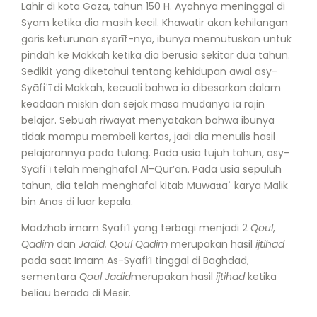
Lahir di kota Gaza, tahun 150 H. Ayahnya meninggal di
Syam ketika dia masih kecil. Khawatir akan kehilangan
garis keturunan syarīf-nya, ibunya memutuskan untuk
pindah ke Makkah ketika dia berusia sekitar dua tahun.
Sedikit yang diketahui tentang kehidupan awal asy-
Syāfiʿī di Makkah, kecuali bahwa ia dibesarkan dalam
keadaan miskin dan sejak masa mudanya ia rajin
belajar. Sebuah riwayat menyatakan bahwa ibunya
tidak mampu membeli kertas, jadi dia menulis hasil
pelajarannya pada tulang. Pada usia tujuh tahun, asy-
Syāfiʿī telah menghafal Al-Qur’an. Pada usia sepuluh
tahun, dia telah menghafal kitab Muwaṭṭaʾ karya Malik
bin Anas di luar kepala.
Madzhab imam Syafi’I yang terbagi menjadi 2
Qoul
,
Qadim
dan
Jadid. Qoul Qadim
merupakan hasil
ijtihad
pada saat Imam As-Syafi’I tinggal di Baghdad,
sementara
Qoul Jadid
merupakan hasil
ijtihad
ketika
beliau berada di Mesir.