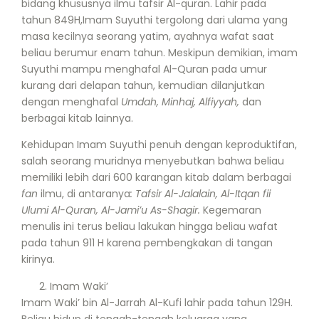
bidang khususnya ilmu tafsir Al-quran. Lahir pada
tahun 849H,Imam Suyuthi tergolong dari ulama yang
masa kecilnya seorang yatim, ayahnya wafat saat
beliau berumur enam tahun. Meskipun demikian, imam
Suyuthi mampu menghafal Al-Quran pada umur
kurang dari delapan tahun, kemudian dilanjutkan
dengan menghafal
Umdah, Minhaj, Alfiyyah,
dan
berbagai kitab lainnya.
Kehidupan Imam Suyuthi penuh dengan keproduktifan,
salah seorang muridnya menyebutkan bahwa beliau
memiliki lebih dari 600 karangan kitab dalam berbagai
fan
ilmu, di antaranya
: Tafsir Al-Jalalain, Al-Itqan fii
Ulumi Al-Quran, Al-Jami’u As-Shagir.
Kegemaran
menulis ini terus beliau lakukan hingga beliau wafat
pada tahun 911 H karena pembengkakan di tangan
kirinya.
Imam Waki’
Imam Waki’ bin Al-Jarrah Al-Kufi lahir pada tahun 129H.
Beliau hidup di tengah-tengah keluarga yang