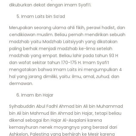
dikuburkan dekat dengan imam Syafi’i.
Imam Laits bin Sa’ad
Merupakan seorang ulama ahli fikih, perawi hadist, dan
cendikiawan muslim. Beliau pernah mendirikan sebuah
madzhab yaitu Madzhab Laitsiyyah yang dikatakan
paling berhak menjadi madzhab ke-lima setelah
madzhab yang empat. Beliau lahir pada tahun 93 H
dan wafat sekitar tahun 170-175 H. Imam Syafi’I
mengatakan bahwa Imam Laits ini mengumpulkan 4
hal yang jarang dimiliki, yaitu: ilmu, amal,
zuhud,
dan
dermawan.
Imam Ibn Hajar
Syihabuddin Abul Fadhl Ahmad bin Ali bin Muhammad
bin Ali bin Mahmud Bin Ahmad bin Hajar, tetapi beliau
dikenal sebagai Ibn Hajar Al-Asqalani karena
kemasyhuran nenek moyangnya yang berasal dari
Ashkelon, Palestina yang berhijrah ke Mesir karena