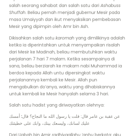
salah seorang sahabat dan salah satu dari
Ashabuss
Shuffah
. Beliau pernah menjadi gubernur Mesir pada
masa Umaiyyah dan ikut menyaksikan pembebasan
Mesir yang dipimpin oleh Amr bin Ash.
Dikisahkan salah satu
karomah
yang dimilikinya adalah
ketika ia diperintahkan untuk menyampaikan risalah
dari Mesir ke Madinah, beliau membutuhkan waktu
perjalanan 7 hari 7 malam. Ketika sesampainya di
sana, beliau berziarah ke makam nabi Muhammad ia
berdoa kepada Allah untu dipersingkat waktu
perjalanannya kembali ke Mesir. Allah pun
mengabulkan do’anya, waktu yang dihabiskannya
untuk kembali ke Mesir hanyalah selama 3 hari.
Salah satu hadist yang diriwayatkan olehnya:
أمسك
:
عن عقبة بن عامر قال: قلت يا رسول الله ما النجاح؟ قال
عليك لسانك، وليسعك بيتك، وابك على خطيئتك
Dari Uqbah bin Amir
radhiyaallahu ‘anhu
berkata: aku