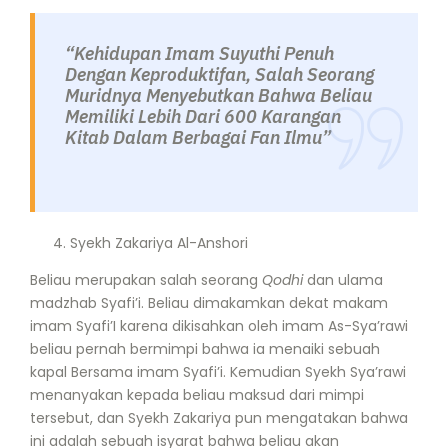
“Kehidupan Imam Suyuthi Penuh
Dengan Keproduktifan, Salah Seorang
Muridnya Menyebutkan Bahwa Beliau
Memiliki Lebih Dari 600 Karangan
Kitab Dalam Berbagai
Fan
Ilmu”
Syekh Zakariya Al-Anshori
Beliau merupakan salah seorang
Qodhi
dan ulama
madzhab Syafi’i. Beliau dimakamkan dekat makam
imam Syafi’I karena dikisahkan oleh imam As-Sya’rawi
beliau pernah bermimpi bahwa ia menaiki sebuah
kapal Bersama imam Syafi’i. Kemudian Syekh Sya’rawi
menanyakan kepada beliau maksud dari mimpi
tersebut, dan Syekh Zakariya pun mengatakan bahwa
ini adalah sebuah isyarat bahwa beliau akan