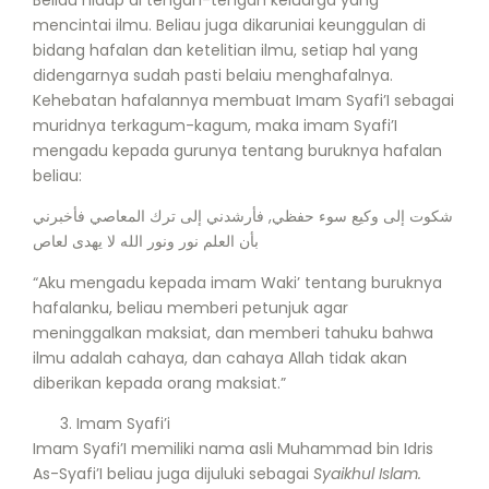
mencintai ilmu. Beliau juga dikaruniai keunggulan di
bidang hafalan dan ketelitian ilmu, setiap hal yang
didengarnya sudah pasti belaiu menghafalnya.
Kehebatan hafalannya membuat Imam Syafi’I sebagai
muridnya terkagum-kagum, maka imam Syafi’I
mengadu kepada gurunya tentang buruknya hafalan
beliau:
شكوت إلى وكيع سوء حفظي, فأرشدني إلى ترك المعاصي فأخبرني
بأن العلم نور ونور الله لا يهدى لعاص
“Aku mengadu kepada imam Waki’ tentang buruknya
hafalanku, beliau memberi petunjuk agar
meninggalkan maksiat, dan memberi tahuku bahwa
ilmu adalah cahaya, dan cahaya Allah tidak akan
diberikan kepada orang maksiat.”
Imam Syafi’i
Imam Syafi’I memiliki nama asli Muhammad bin Idris
As-Syafi’I beliau juga dijuluki sebagai
Syaikhul Islam.